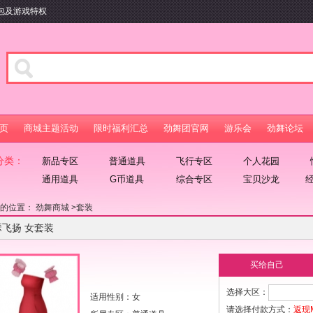
包及游戏特权
页
商城主题活动
限时福利汇总
劲舞团官网
游乐会
劲舞论坛
分类：
新品专区
普通道具
飞行专区
个人花园
通用道具
G币道具
综合专区
宝贝沙龙
在的位置：
劲舞商城
>
套装
瑟飞扬 女套装
买给自己
选择大区：
适用性别：女
请选择付款方式：
返现