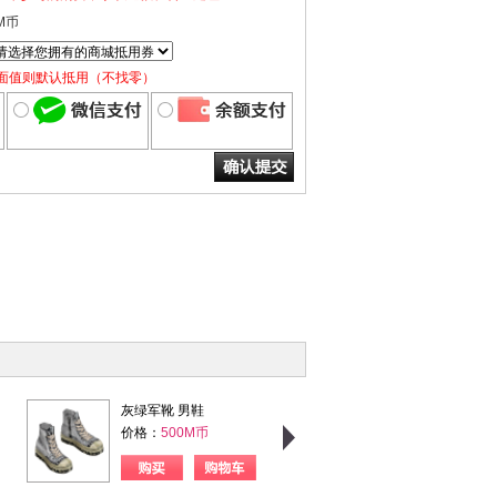
M币
面值则默认抵用（不找零）
灰绿军靴 男鞋
粉格甜心 女上衣
价格：
500M币
价格：
750M币
购买
购物车
购买
购物车