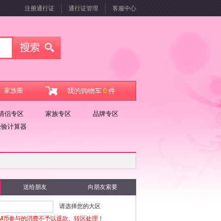
注册通行证
通行证管理
客服中心
家族圈
我的购物车
0
件
情侣专区
家族专区
品牌专区
经验计算器
送给朋友
向朋友索要
请选择您的大区
M币参与的消费不予以退款、转区处理！