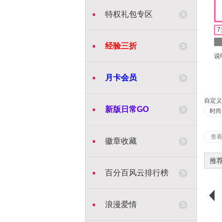
特权礼包专区
7
经验三折
说
月卡会员
自定义
新版日常GO
时尚
查
徽章收藏
推
百分百风云排行榜
浪漫爱情
购物车
购买
购物车
购买