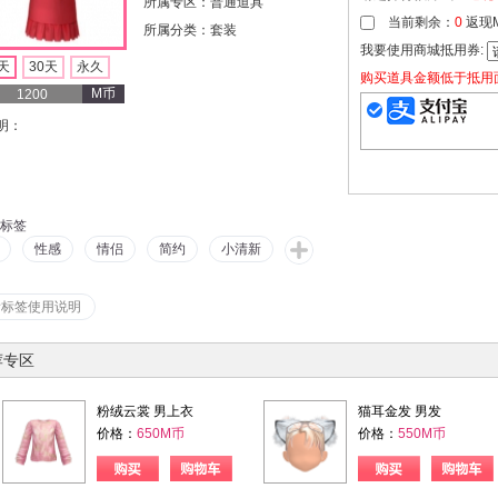
所属专区：普通道具
当前剩余：
0
返现
所属分类：套装
我要使用商城抵用券:
天
30天
永久
购买道具金额低于抵用
M币
1200
明：
标签
性感
情侣
简约
小清新
看标签使用说明
荐专区
粉绒云裳 男上衣
猫耳金发 男发
价格：
650M币
价格：
550M币
购物车
购买
购物车