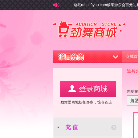
速戳ruhui.9you.com畅享游乐会百元礼
商城首
道具
您现
萧
劲舞团商城折扣多多，惊喜连连！
充 值