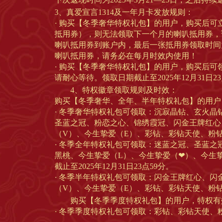
3、真爱宣言1314及一年月卡发放规则：
· 购买【冬季奢华特权礼包】的用户，购买后可立
抵用券），则无法领取下一个月的喇叭抵用券，请于
喇叭抵用券到账户内，最后一张抵用券领取时间为2
喇叭抵用券，请务必在每月时效内使用！
· 购买【冬季奢华特权礼包】的用户，购买后可领
请耐心等待。领取日期截止至2025年12月31日23
4、特权徽章领取规则及时效：
购买【冬季奢华、全年、半年特权礼包】的用户
· 冬季奢华特权礼包可领取：沉寂晶钻、玄火
圣蓝之冠、粉恋之心、锦绣霞冠、闪金王牌红心
（V）、今生挚爱（E）、彩钻、彩钻天使、粉钻、
· 冬季全年特权礼包可领取：迷蓝之冠、圣蓝
黑桃、今生挚爱（L）、今生挚爱（❤）、今生
截止至2025年12月31日23点59分。
· 冬季半年特权礼包可领取：闪金王牌红心、
（V）、今生挚爱（E）、彩钻、彩钻天使、粉钻、
购买【冬季季度特权礼包】的用户，特权有效
· 冬季季度特权礼包可领取：彩钻、彩钻天使、粉