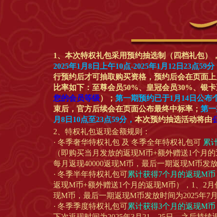
1、本次特权礼包采用预约抽选制（四档礼包）
2025年1月8日上午10点-2025年1月12日23点
行预约后才可抽取购买资格，预约后会在页面上
比率如下：至尊会员50%、皇冠会员30%、银
您的会员等级
）；
第一期预约已于1月14日公布
束后，官方后续会在页面公布最终中标率；
第一
月8日10点至23点59分，
本次预约抽选活动将由
2、特权礼包返现金额规则：
· 冬季奢华特权礼包 及 冬季全年特权礼包可
累计
（即购买当月发放的返现M币+额外赠送1个月的返
每月返现40000返现M币，最后一期返现M币发放时
· 冬季半年特权礼包可
累计获得7个月的返现M币，
返现M币+额外赠送1个月的返现M币），1、2月份
现M币，最后一期返现M币发放时间为2025年7月
· 冬季季度特权礼包可
累计获得3个月的返现M币，
下次返现时间为2025年3月21—25日，之后持续