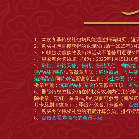
1、本次冬季特权礼包均只能通过扫码购买，返
2、购买礼包直接获得的返现M币请于2025年3月
3、F9快捷功能购物及特殊活动不能使用返现M币
4、皇家舞台卡领取时间为：2025年1月15日10点-2
5、
彩钻、彩钻天使、粉钻、粉钻天使、蝴蝶结
蓝晶钻
同
特权
位置徽章互顶；
锦绣霞冠、今生挚
焰洋晶钻
同
特别
位置徽章互顶；
今生挚爱（V
徽章互顶；
沉寂晶钻
同
宠物
位置徽章互顶；
玄火
6、删除特权资格必须在特权有效期内使用完毕
除徽章、项链、单身戒指的页面可参考【商城帮
月卡及剧情徽章）；季度不包含月卡徽章；
点击
7、购买冬季特权礼包的消费计算会员、排行榜
8、
点击查看/刷新您的会员等级