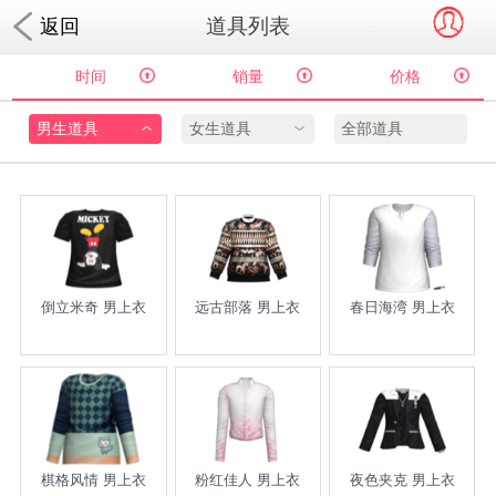
道具列表
返回
时间
销量
价格
男生道具
女生道具
全部道具
倒立米奇 男上衣
远古部落 男上衣
春日海湾 男上衣
棋格风情 男上衣
粉红佳人 男上衣
夜色夹克 男上衣