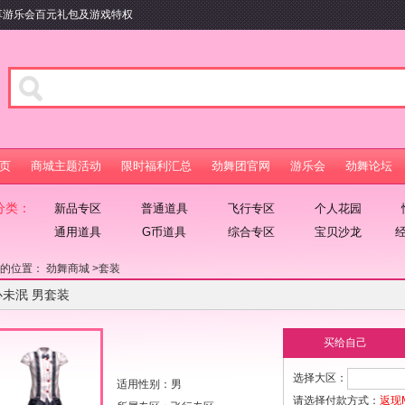
m畅享游乐会百元礼包及游戏特权
页
商城主题活动
限时福利汇总
劲舞团官网
游乐会
劲舞论坛
分类：
新品专区
普通道具
飞行专区
个人花园
通用道具
G币道具
综合专区
宝贝沙龙
在的位置：
劲舞商城
>
套装
心未泯 男套装
买给自己
选择大区：
适用性别：男
请选择付款方式：
返现