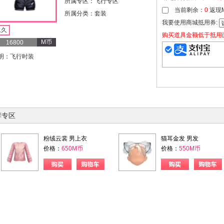
所属专区：飞行专区
当前剩余：
0
返现
所属分类：套装
我要使用商城抵用券:
永久
购买道具金额低于抵用
M币
16800
明：飞行时装
荐专区
粉绒云裳 男上衣
猫耳金发 男发
价格：
650M币
价格：
550M币
购物车
购买
购物车