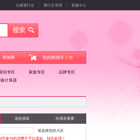
注册通行证
通行证管理
客服中心
家族圈
我的购物车
0
件
情侣专区
家族专区
品牌专区
经验计算器
送给朋友
向朋友索要
请选择您的大区
M币参与的消费不予以退款、转区处理！