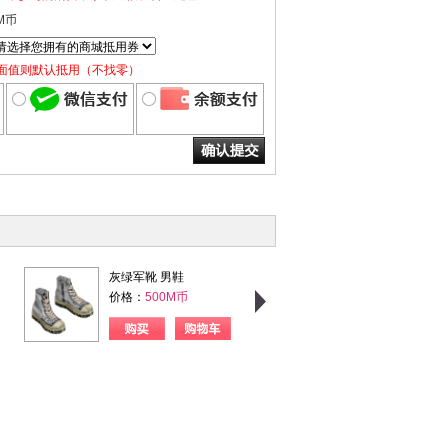
M币
面值则默认抵用（不找零）
灰绿军靴 男鞋
粉格甜心 女上衣
价格：
500M币
价格：
750M币
购买
购物车
购买
购物车