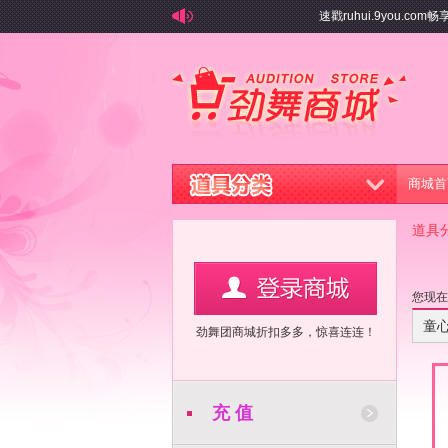
速戳ruhui.9you.co
商城首
道具
您现
童
劲舞团商城折扣多多，惊喜连连！
充 值