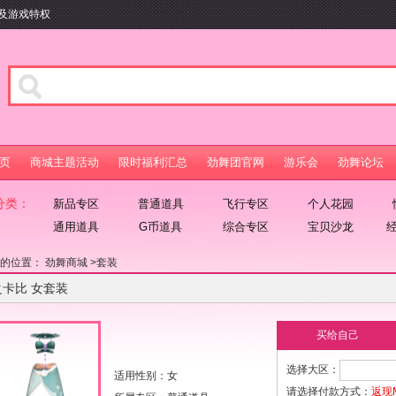
及游戏特权
页
商城主题活动
限时福利汇总
劲舞团官网
游乐会
劲舞论坛
分类：
新品专区
普通道具
飞行专区
个人花园
通用道具
G币道具
综合专区
宝贝沙龙
在的位置：
劲舞商城
>
套装
之卡比 女套装
买给自己
选择大区：
适用性别：女
请选择付款方式：
返现