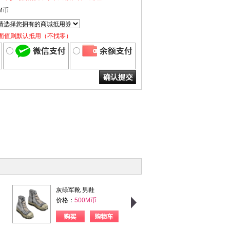
M币
面值则默认抵用（不找零）
灰绿军靴 男鞋
粉格甜心 女上衣
价格：
500M币
价格：
750M币
购买
购物车
购买
购物车