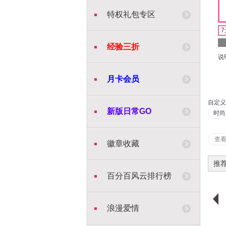
特权礼包专区
7
经验三折
说
月卡会员
自定义
新版日常GO
时尚
查
徽章收藏
推
百分百风云排行榜
浪漫爱情
购物车
购买
购物车
购买