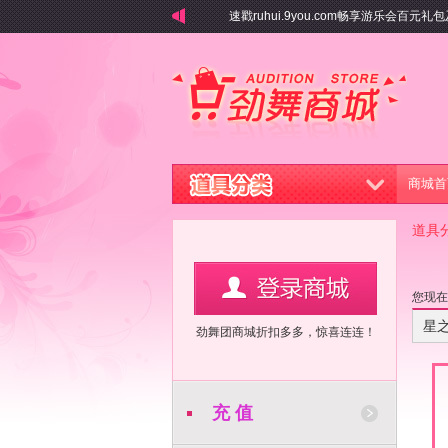
速戳ruhui.9you.com畅享游乐会百元礼包
商城首
道具
您现
星
劲舞团商城折扣多多，惊喜连连！
充 值