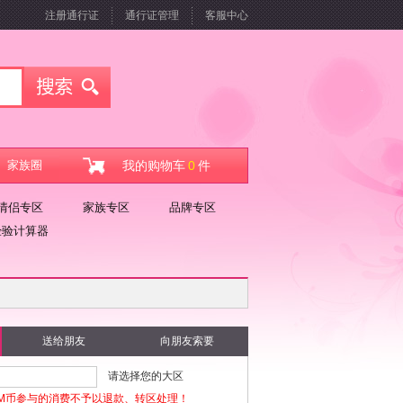
注册通行证
通行证管理
客服中心
家族圈
我的购物车
0
件
情侣专区
家族专区
品牌专区
经验计算器
送给朋友
向朋友索要
请选择您的大区
M币参与的消费不予以退款、转区处理！