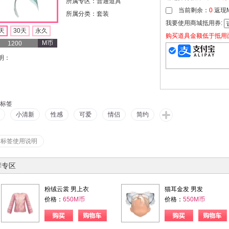
所属专区：普通道具
当前剩余：
0
返现
所属分类：套装
我要使用商城抵用券:
天
30天
永久
购买道具金额低于抵用
M币
1200
明：
标签
小清新
性感
可爱
情侣
简约
看标签使用说明
荐专区
粉绒云裳 男上衣
猫耳金发 男发
价格：
650M币
价格：
550M币
购物车
购买
购物车