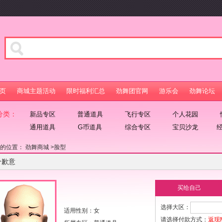
页
商城主题活动
限时福利汇总
劲舞团官网
游乐会
劲舞论坛
分类：
新品专区
普通道具
飞行专区
个人花园
通用道具
G币道具
综合专区
宝贝沙龙
在的位置：
劲舞商城
>
脸型
分歉意
买给自己
选择大区：
适用性别：女
请选择付款方式：
返现