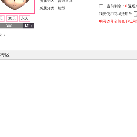
所属专区：普通道具
当前剩余：
0
返现
所属分类：脸型
我要使用商城抵用券:
天
30天
永久
购买道具金额低于抵用
M币
300
明：
荐专区