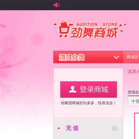
商城首
道具
您现
十
劲舞团商城折扣多多，惊喜连连！
充 值