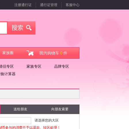
注册通行证
通行证管理
客服中心
家族圈
我的购物车
0
件
情侣专区
家族专区
品牌专区
经验计算器
送给朋友
向朋友索要
请选择您的大区
M币参与的消费不予以退款、转区处理！