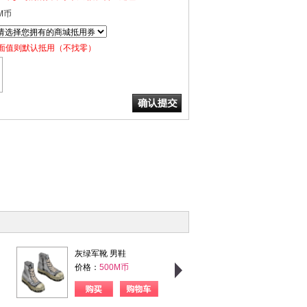
M币
面值则默认抵用（不找零）
灰绿军靴 男鞋
粉格甜心 女上衣
价格：
500M币
价格：
750M币
购买
购物车
购买
购物车