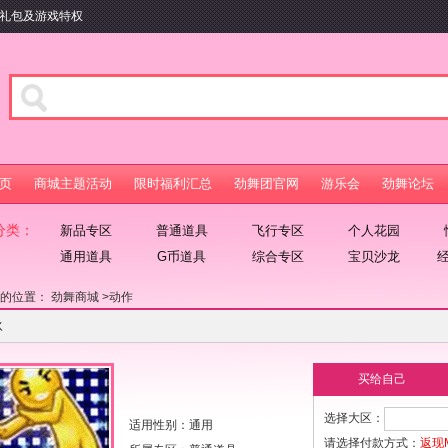
元礼包及游戏特权
页
商城主题活动
限时福利汇总
劲舞团官网
游乐会
劲舞论坛
分类：
新品专区
普通道具
飞行专区
个人花园
通用道具
G币道具
综合专区
宝贝沙龙
在的位置：
劲舞商城
>
动作
冰
买给自己
选择大区：
适用性别：通用
请选择付款方式：
返现