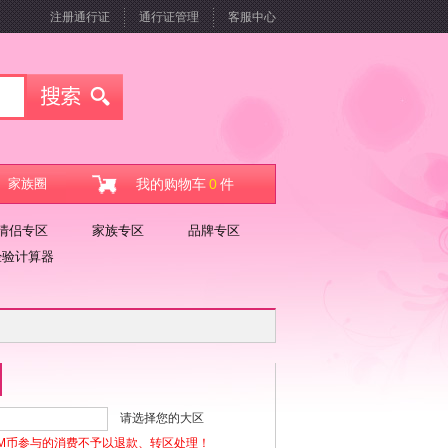
注册通行证
通行证管理
客服中心
家族圈
我的购物车
0
件
情侣专区
家族专区
品牌专区
经验计算器
请选择您的大区
M币参与的消费不予以退款、转区处理！