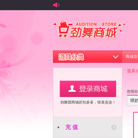
商城首
道具
您现
喂
劲舞团商城折扣多多，惊喜连连！
充 值