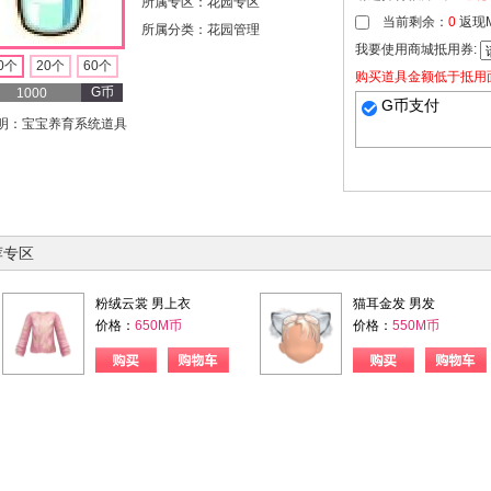
所属专区：花园专区
当前剩余：
0
返现
所属分类：花园管理
我要使用商城抵用券:
0个
20个
60个
购买道具金额低于抵用
G币
1000
G币支付
明：宝宝养育系统道具
荐专区
粉绒云裳 男上衣
猫耳金发 男发
价格：
650M币
价格：
550M币
购物车
购买
购物车