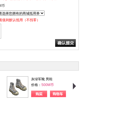
M币
面值则默认抵用（不找零）
灰绿军靴 男鞋
粉格甜心 女上衣
价格：
500M币
价格：
750M币
购买
购物车
购买
购物车