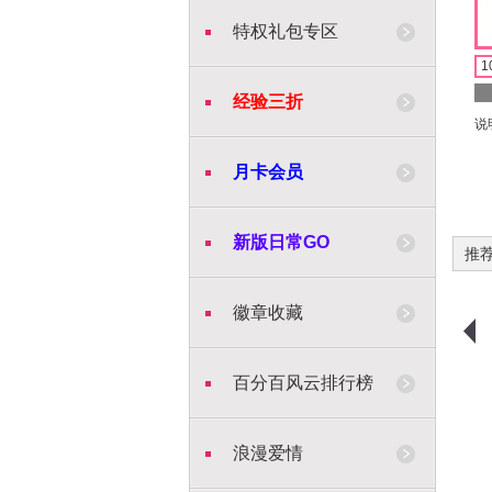
特权礼包专区
1
经验三折
说
月卡会员
新版日常GO
推
徽章收藏
购物车
购买
购物车
购买
百分百风云排行榜
浪漫爱情