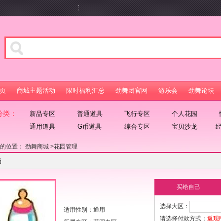
速戳ruhui.9you.com畅享游乐会百元礼包及游戏特权
页
商城主题活动
限时福利汇总
劲舞团官网
游乐会
劲舞论坛
分类：
新品专区
普通道具
飞行专区
个人花园
通用道具
G币道具
综合专区
宝贝沙龙
在的位置：
劲舞商城
>
花园管理
奶
买给自己
选择大区：
适用性别：通用
请选择付款方式：
返现