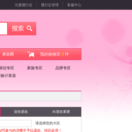
注册通行证
通行证管理
客服中心
家族圈
我的购物车
0
件
情侣专区
家族专区
品牌专区
经验计算器
送给朋友
向朋友索要
请选择您的大区
M币参与的消费不予以退款、转区处理！