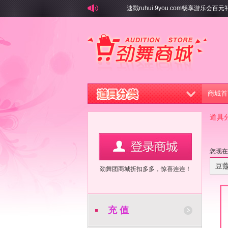
速戳ruhui.9you.com畅享游乐会百
商城首
道具
您现
豆
劲舞团商城折扣多多，惊喜连连！
充 值