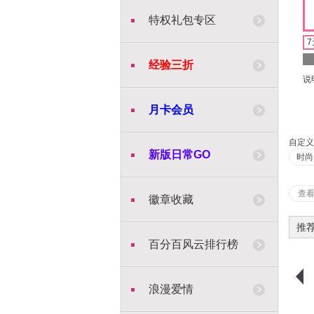
特权礼包专区
7
经验三折
说
月卡会员
自定义
新版日常GO
时尚
查
徽章收藏
推
百分百风云排行榜
浪漫爱情
购物车
购买
购物车
购买