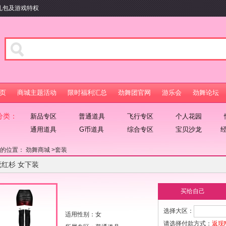
元礼包及游戏特权
页
商城主题活动
限时福利汇总
劲舞团官网
游乐会
劲舞论坛
分类：
新品专区
普通道具
飞行专区
个人花园
通用道具
G币道具
综合专区
宝贝沙龙
在的位置：
劲舞商城
>
套装
蔻红杉 女下装
买给自己
选择大区：
适用性别：女
请选择付款方式：
返现