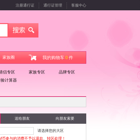
注册通行证
通行证管理
客服中心
家族圈
我的购物车
0
件
情侣专区
家族专区
品牌专区
经验计算器
送给朋友
向朋友索要
请选择您的大区
M币参与的消费不予以退款、转区处理！