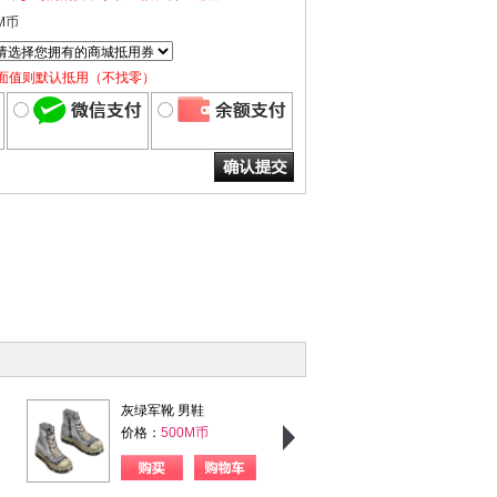
M币
面值则默认抵用（不找零）
灰绿军靴 男鞋
粉格甜心 女上衣
价格：
500M币
价格：
750M币
购买
购物车
购买
购物车