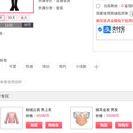
所属专区：普通道具
当前剩余：
0
返现
所属分类：套装
我要使用商城抵用券:
天
30天
永久
购买道具金额低于抵用
M币
1100
明：
标签
可爱
性感
情侣
简约
小清新
看标签使用说明
荐专区
粉绒云裳 男上衣
猫耳金发 男发
价格：
650M币
价格：
550M币
购物车
购买
购物车