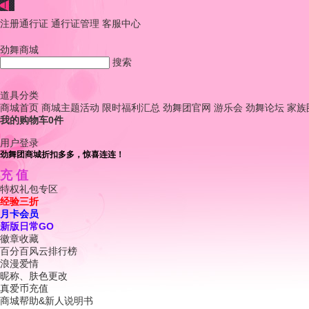
注册通行证
通行证管理
客服中心
劲舞商城
搜索
道具分类
商城首页
商城主题活动
限时福利汇总
劲舞团官网
游乐会
劲舞论坛
家族
我的购物车
0
件
用户登录
劲舞团商城折扣多多，惊喜连连！
充 值
特权礼包专区
经验三折
月卡会员
新版日常GO
徽章收藏
百分百风云排行榜
浪漫爱情
昵称、肤色更改
真爱币充值
商城帮助&新人说明书