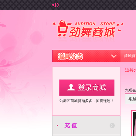
商城首
道具
您现
毛
劲舞团商城折扣多多，惊喜连连！
充 值