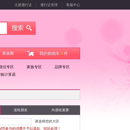
注册通行证
通行证管理
客服中心
家族圈
我的购物车
0
件
情侣专区
家族专区
品牌专区
经验计算器
送给朋友
向朋友索要
请选择您的大区
M币参与的消费不予以退款、转区处理！