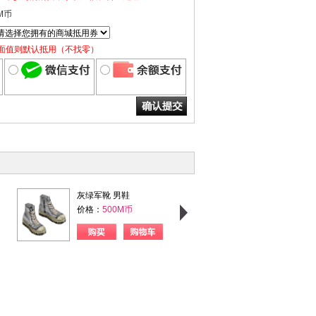
M币
面值则默认抵用（不找零）
灰绿军靴 男鞋
粉格甜心 女上衣
价格：
500M币
价格：
750M币
购买
购物车
购买
购物车