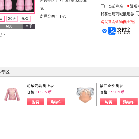
所属专区：冬己/阿童木/流氓
当前剩余：
0
返现
兔
我要使用商城抵用券:
所属分类：下衣
天
30天
永久
购买道具金额低于抵用
M币
600
明：
荐专区
粉绒云裳 男上衣
猫耳金发 男发
价格：
650M币
价格：
550M币
购物车
购买
购物车