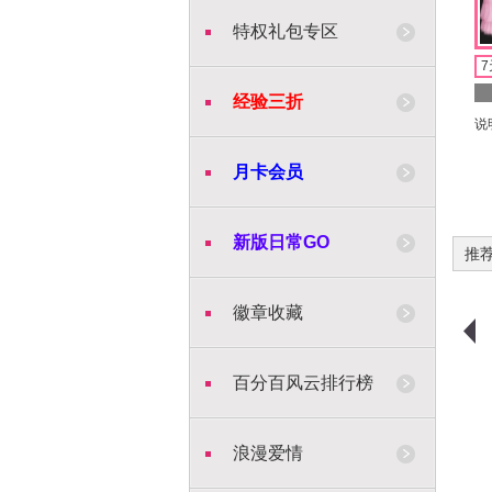
特权礼包专区
7
经验三折
说
月卡会员
新版日常GO
推
徽章收藏
购物车
购买
购物车
购买
百分百风云排行榜
浪漫爱情