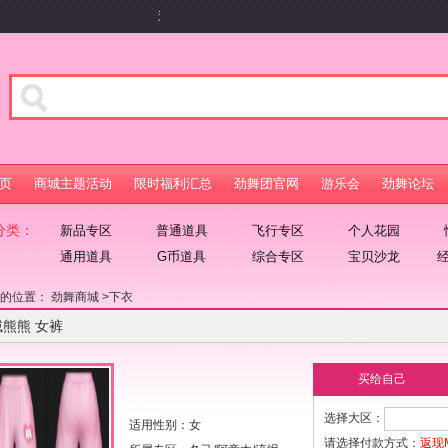
速戳ruhui.9you.com畅享游乐会百元礼包及游戏特权
页
商城主题活动
限时福利汇总
劲舞团官网
游乐会
劲舞论坛
分类：
新品专区
普通道具
飞行专区
个人花园
通用道具
G币道具
综合专区
宝贝沙龙
在的位置：
劲舞商城
>
下衣
绒熊熊 女裤
买给自己
选择大区：
适用性别：女
请选择付款方式：
返现