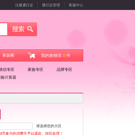
注册通行证
通行证管理
客服中心
家族圈
我的购物车
0
件
情侣专区
家族专区
品牌专区
经验计算器
请选择您的大区
M币参与的消费不予以退款、转区处理！