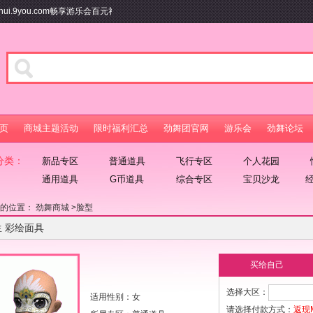
ui.9you.com畅享游乐会百元礼包及游戏特权
页
商城主题活动
限时福利汇总
劲舞团官网
游乐会
劲舞论坛
分类：
新品专区
普通道具
飞行专区
个人花园
通用道具
G币道具
综合专区
宝贝沙龙
在的位置：
劲舞商城
>
脸型
生 彩绘面具
买给自己
选择大区：
适用性别：女
请选择付款方式：
返现