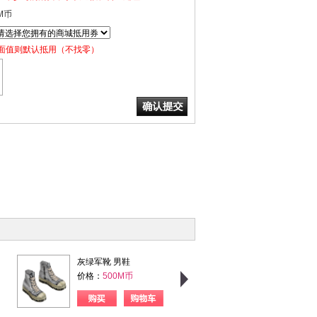
M币
面值则默认抵用（不找零）
灰绿军靴 男鞋
粉格甜心 女上衣
价格：
500M币
价格：
750M币
购买
购物车
购买
购物车