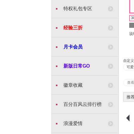
特权礼包专区
3
经验三折
说
月卡会员
自定义
新版日常GO
可爱
查
徽章收藏
推
百分百风云排行榜
浪漫爱情
购物车
购买
购物车
购买