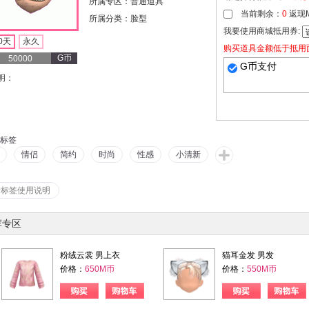
所属专区：普通道具
当前剩余：
0
返现
所属分类：脸型
我要使用商城抵用券:
0天
永久
购买道具金额低于抵用
G币
50000
G币支付
明：
标签
情侣
简约
时尚
性感
小清新
看标签使用说明
荐专区
粉绒云裳 男上衣
猫耳金发 男发
价格：
650M币
价格：
550M币
购物车
购买
购物车