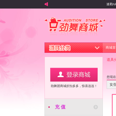
速戳ruh
商城首
道具
您现
女
劲舞团商城折扣多多，惊喜连连！
充 值