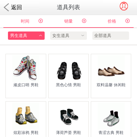
道具列表
返回
时间
销量
价格
男生道具
女生道具
全部道具
顽皮口哨 男鞋
黑色心情 男鞋
双料温馨 休闲鞋
炫彩涂鸦 男鞋
薄荷芦荟 男鞋
青涩古典 男鞋