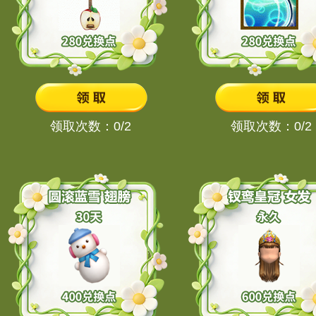
领取次数：0/2
领取次数：0/2