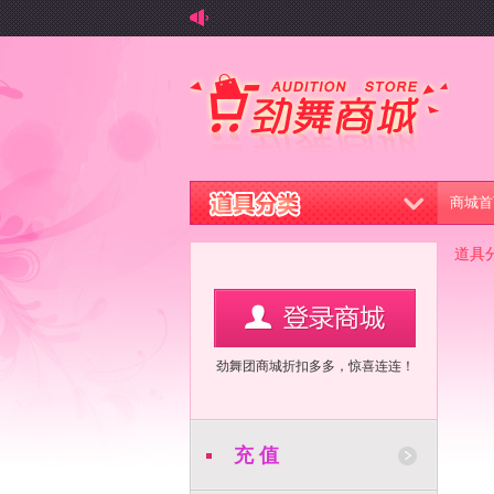
商城首
道具
劲舞团商城折扣多多，惊喜连连！
充 值