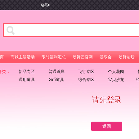
速戳ruhui.9you.com畅享游乐会百元礼包及游戏特权
页
商城主题活动
限时福利汇总
劲舞团官网
游乐会
劲舞论坛
分类：
新品专区
普通道具
飞行专区
个人花园
通用道具
G币道具
综合专区
宝贝沙龙
请先登录
返回