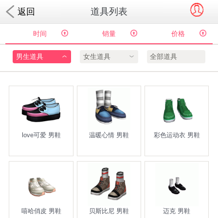
道具列表
返回
时间
销量
价格
男生道具
女生道具
全部道具
love可爱 男鞋
温暖心情 男鞋
彩色运动衣 男鞋
嘻哈俏皮 男鞋
贝斯比尼 男鞋
迈克 男鞋